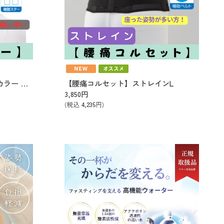
【首サポーター】ソフト頸椎カラー （オフホワイト）
【腰痛コルセット】ストレインL
3,850
円
(税込
4,235
円)