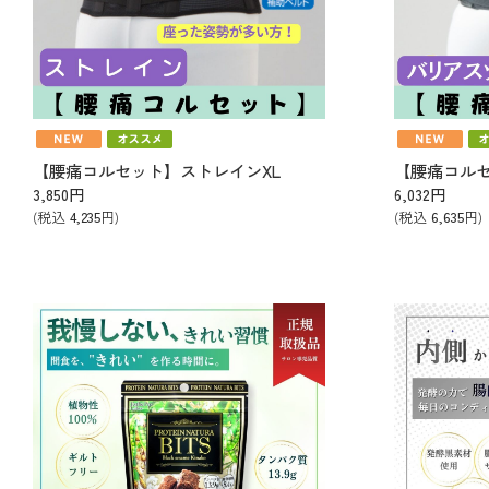
【腰痛コルセット】ストレインXL
3,850
円
6,032
円
(税込
4,235
円)
(税込
6,635
円)