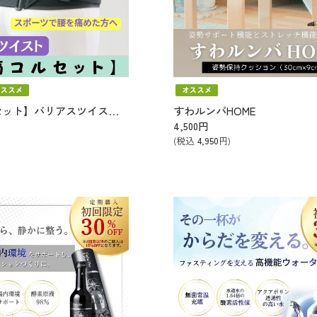
【腰痛コルセット】バリアスツイストXL
すわルンバHOME
4,500
円
(税込
4,950
円)