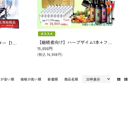
【継続者向け】ハーブザイム1本+ファストプロウォーター1箱（500㎖）
【定期】ファストプロウォーター【1箱】（500㎖×24本）
15,656
円
(税込
16,908
円)
格が安い順
価格が高い順
新着順
商品名順