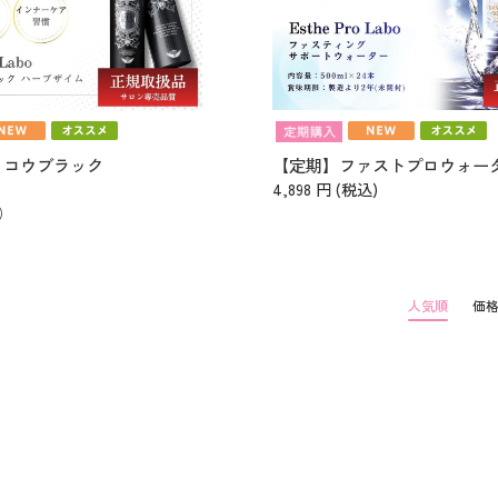
ッコウブラック
4,898
円 (税込)
)
人気順
価