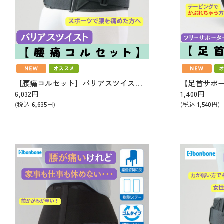
【腰痛コルセット】バリアスツイストMーL
6,032
円
1,400
円
(税込
6,635
円)
(税込
1,540
円)