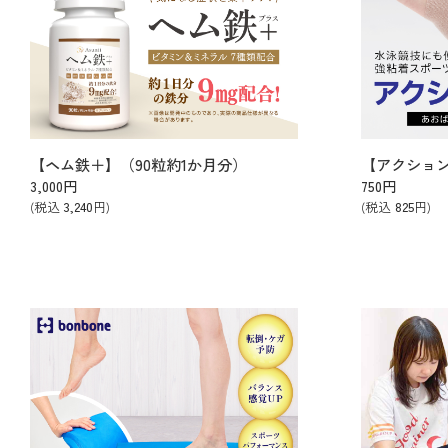
【ヘム鉄＋】（90粒約1か月分）
【アクショ
3,000
円
750
円
(税込
3,240
円)
(税込
825
円)