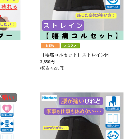
【腰痛コルセット】ストレインM
3,850
円
(税込
4,235
円)