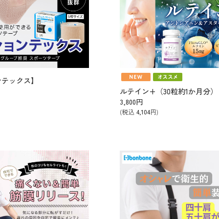
ンテックス】
ルテイン+（30粒約1か月分）
3,800
円
(税込
4,104
円)