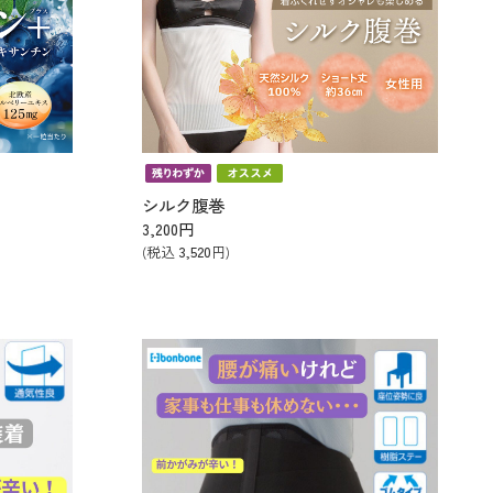
シルク腹巻
3,200
円
(税込
3,520
円)