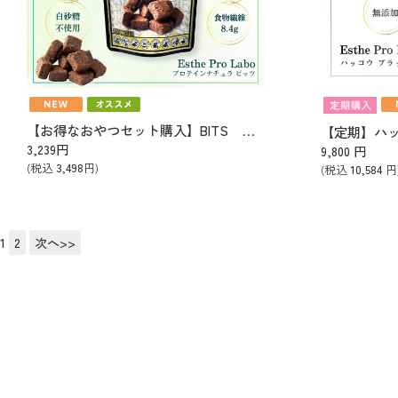
【お得なおやつセット購入】BITS プロテインナチュラ【食べやすいひと口タイプ3袋】
【定期】ハ
3,239
円
9,800
円
(税込
3,498
円)
(税込
10,584
円
1
2
次へ>>