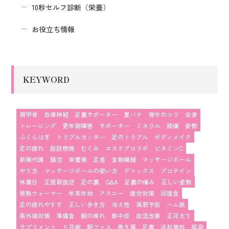
10秒セルフ診断（栄養）
お役立ち情報
KEYWORD
肩甲骨
自律神経
足裏サポーター
夏バテ
背中のコリ
全身
トレーニング
更年期障害
サポーター
ミネラル
膝痛
姿勢
ふくらはぎ
トリプルカッター
足のトラブル
ボディメイク
足の疲れ
脂肪燃焼
むくみ
エステプロラボ
ビタミンC
新陳代謝
腸活
栄養素
足首
食物繊維
マッサージボール
やり方
マッサージボールの使い方
デトックス
プロテイン
休業日
正規取扱店
足の裏
Q&A
足裏の痛み
正しい姿勢
発熱ウォーマー
年末年始
アスニー
疲労対策
回復食
足の疲れやすさ
正しい歩き方
冷え性
風邪予防
ヘム鉄
紫外線対策
準備食
腕の痺れ
熱中症
血流改善
正月太り
サプリメント
５月病
朝ファス
巻き肩
足裏
送料無料
福袋