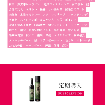
貧血
藤沢市民マラソン
1週間ファスティング
肘の痛み
腿
身体の冷え
木津トレ
鉄分
甘い物対策
経験者の声
肘
肉離れ
木津っちトレーニング
マッサージ
ファスティング
冬食材
ストレッチポールの使い方
お尻
ポイント
身体を温める食材
眼精疲労
塩分タブレット
デイサービス
肩こり
猫背
お買い物ポイント
冬の野菜
甘いもの
熱中症対策
秋バテ
腰痛
頭痛
エクササイズ
暴飲暴食
ストレッチポール
鍼
リラクゼーション
首こり
ストレッチ
LifeUpの日
ハーフポール
睡眠
体幹
疲労