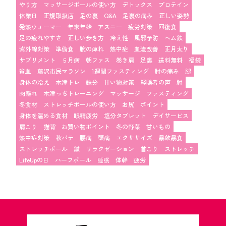
やり方
マッサージボールの使い方
デトックス
プロテイン
休業日
正規取扱店
足の裏
Q&A
足裏の痛み
正しい姿勢
発熱ウォーマー
年末年始
アスニー
疲労対策
回復食
足の疲れやすさ
正しい歩き方
冷え性
風邪予防
ヘム鉄
紫外線対策
準備食
腕の痺れ
熱中症
血流改善
正月太り
サプリメント
５月病
朝ファス
巻き肩
足裏
送料無料
福袋
貧血
藤沢市民マラソン
1週間ファスティング
肘の痛み
腿
身体の冷え
木津トレ
鉄分
甘い物対策
経験者の声
肘
肉離れ
木津っちトレーニング
マッサージ
ファスティング
冬食材
ストレッチポールの使い方
お尻
ポイント
身体を温める食材
眼精疲労
塩分タブレット
デイサービス
肩こり
猫背
お買い物ポイント
冬の野菜
甘いもの
熱中症対策
秋バテ
腰痛
頭痛
エクササイズ
暴飲暴食
ストレッチポール
鍼
リラクゼーション
首こり
ストレッチ
LifeUpの日
ハーフポール
睡眠
体幹
疲労