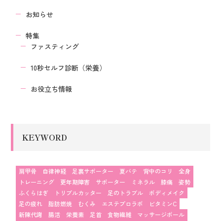
お知らせ
特集
ファスティング
10秒セルフ診断（栄養）
お役立ち情報
KEYWORD
肩甲骨
自律神経
足裏サポーター
夏バテ
背中のコリ
全身
トレーニング
更年期障害
サポーター
ミネラル
膝痛
姿勢
ふくらはぎ
トリプルカッター
足のトラブル
ボディメイク
足の疲れ
脂肪燃焼
むくみ
エステプロラボ
ビタミンC
新陳代謝
腸活
栄養素
足首
食物繊維
マッサージボール