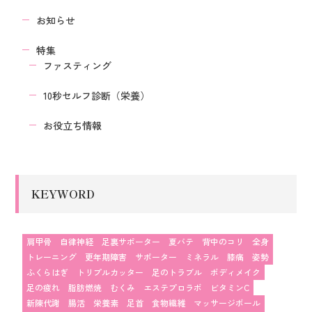
お知らせ
特集
ファスティング
10秒セルフ診断（栄養）
お役立ち情報
KEYWORD
肩甲骨
自律神経
足裏サポーター
夏バテ
背中のコリ
全身
トレーニング
更年期障害
サポーター
ミネラル
膝痛
姿勢
ふくらはぎ
トリプルカッター
足のトラブル
ボディメイク
足の疲れ
脂肪燃焼
むくみ
エステプロラボ
ビタミンC
新陳代謝
腸活
栄養素
足首
食物繊維
マッサージボール