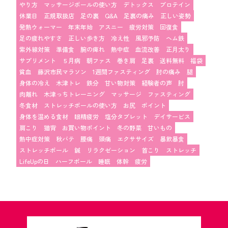
やり方
マッサージボールの使い方
デトックス
プロテイン
休業日
正規取扱店
足の裏
Q&A
足裏の痛み
正しい姿勢
発熱ウォーマー
年末年始
アスニー
疲労対策
回復食
足の疲れやすさ
正しい歩き方
冷え性
風邪予防
ヘム鉄
紫外線対策
準備食
腕の痺れ
熱中症
血流改善
正月太り
サプリメント
５月病
朝ファス
巻き肩
足裏
送料無料
福袋
貧血
藤沢市民マラソン
1週間ファスティング
肘の痛み
腿
身体の冷え
木津トレ
鉄分
甘い物対策
経験者の声
肘
肉離れ
木津っちトレーニング
マッサージ
ファスティング
冬食材
ストレッチポールの使い方
お尻
ポイント
身体を温める食材
眼精疲労
塩分タブレット
デイサービス
肩こり
猫背
お買い物ポイント
冬の野菜
甘いもの
熱中症対策
秋バテ
腰痛
頭痛
エクササイズ
暴飲暴食
ストレッチポール
鍼
リラクゼーション
首こり
ストレッチ
LifeUpの日
ハーフポール
睡眠
体幹
疲労