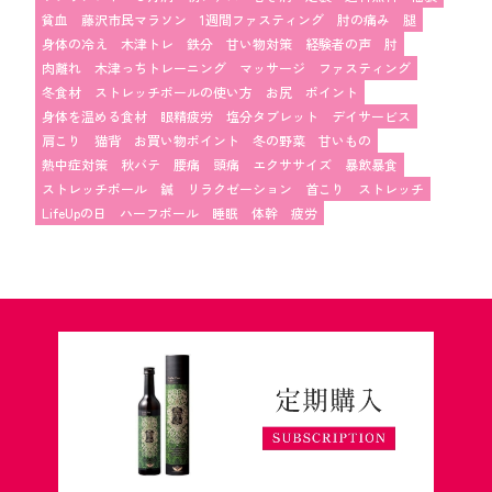
貧血
藤沢市民マラソン
1週間ファスティング
肘の痛み
腿
身体の冷え
木津トレ
鉄分
甘い物対策
経験者の声
肘
肉離れ
木津っちトレーニング
マッサージ
ファスティング
冬食材
ストレッチポールの使い方
お尻
ポイント
身体を温める食材
眼精疲労
塩分タブレット
デイサービス
肩こり
猫背
お買い物ポイント
冬の野菜
甘いもの
熱中症対策
秋バテ
腰痛
頭痛
エクササイズ
暴飲暴食
ストレッチポール
鍼
リラクゼーション
首こり
ストレッチ
LifeUpの日
ハーフポール
睡眠
体幹
疲労