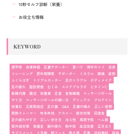
10秒セルフ診断（栄養）
お役立ち情報
KEYWORD
肩甲骨
自律神経
足裏サポーター
夏バテ
背中のコリ
全身
トレーニング
更年期障害
サポーター
ミネラル
膝痛
姿勢
ふくらはぎ
トリプルカッター
足のトラブル
ボディメイク
足の疲れ
脂肪燃焼
むくみ
エステプロラボ
ビタミンC
新陳代謝
腸活
栄養素
足首
食物繊維
マッサージボール
やり方
マッサージボールの使い方
デトックス
プロテイン
休業日
正規取扱店
足の裏
Q&A
足裏の痛み
正しい姿勢
発熱ウォーマー
年末年始
アスニー
疲労対策
回復食
足の疲れやすさ
正しい歩き方
冷え性
風邪予防
ヘム鉄
紫外線対策
準備食
腕の痺れ
熱中症
血流改善
正月太り
サプリメント
５月病
朝ファス
巻き肩
足裏
送料無料
福袋